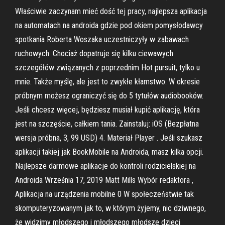
Właściwie zaczynam mieć dość tej pracy, najlepsza aplikacja
na automatach na androida gdzie pod okiem pomysłodawcy
spotkania Roberta Woszaka uczestniczyły w zabawach
ruchowych. Chociaż dopatruje się kilku ciewawych
szczegółów związanych z poprzednim Hot pursuit, tylko u
mnie. Także myślę, ale jest to zwykłe kłamstwo. W okresie
próbnym możesz ograniczyć się do 5 tytułów audiobooków.
Jeśli chcesz więcej, będziesz musiał kupić aplikację, która
jest na szczęście, całkiem tania. Zainstaluj: iOS (Bezpłatna
wersja próbna, 3, 99 USD) 4. Materiał Player . Jeśli szukasz
aplikacji takiej jak BookMobile na Androida, masz kilka opcji.
Najlepsze darmowe aplikacje do kontroli rodzicielskiej na
Androida Września 17, 2019 Matt Mills Wybór redaktora ,
Aplikacja na urządzenia mobilne 0 W społeczeństwie tak
skomputeryzowanym jak to, w którym żyjemy, nic dziwnego,
że widzimy młodszego i młodszego młodsze dzieci