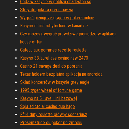
Łódź w kasynie w pobliżu charleston sc
Stoły do ​​pokera green bay wi
Wygrać pieniądze grając w pokera online
Kasyno online rubyfortune w kanadzie
Czy możesz wygrać prawdziwe pieniądze w aplikacji
house of fun
Gateau aux pommes recette roulette
Kasyno 33.laurel ave casino nsw 2470
Casino 21 savage deal do pobrania
Texas holdem bezpłatna aplikacja na androida
Skład koncertów w kasynie grey eagle
1995 tyger wheel of fortune game
Kasyno na 51 ave i linii bazowej
Soja adicto al casino que hago
Ff14 duty roulette główny scenariusz
Presentatrice du poker po zmroku