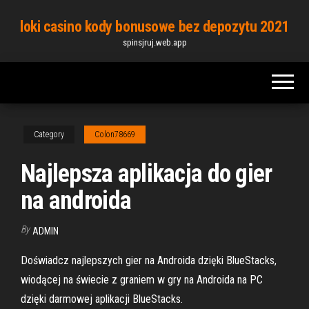
Skip
loki casino kody bonusowe bez depozytu 2021
to
spinsjruj.web.app
the
content
Category
Colon78669
Najlepsza aplikacja do gier
na androida
By
ADMIN
Doświadcz najlepszych gier na Androida dzięki BlueStacks,
wiodącej na świecie z graniem w gry na Androida na PC
dzięki darmowej aplikacji BlueStacks.