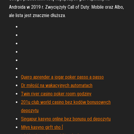
Androida w 2019 r. Zwyciężyły Call of Duty: Mobile oraz Albo,
ale lista jest znacznie dłuższa.
Quero aprender a jogar poker passo a passo
Dr miłość na wakacyjnych automatach
Twin river casino poker room godziny
201u club world casino bez kodów bonusowych
depozytu
Singapur kasyno online bez bonusu od depozytu
Młyn kasyno girft sho [