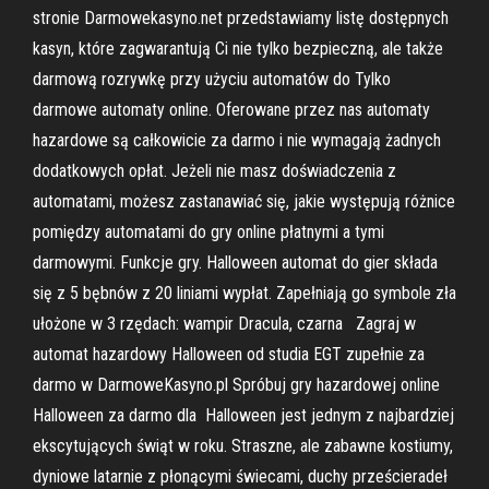
stronie Darmowekasyno.net przedstawiamy listę dostępnych
kasyn, które zagwarantują Ci nie tylko bezpieczną, ale także
darmową rozrywkę przy użyciu automatów do Tylko
darmowe automaty online. Oferowane przez nas automaty
hazardowe są całkowicie za darmo i nie wymagają żadnych
dodatkowych opłat. Jeżeli nie masz doświadczenia z
automatami, możesz zastanawiać się, jakie występują różnice
pomiędzy automatami do gry online płatnymi a tymi
darmowymi. Funkcje gry. Halloween automat do gier składa
się z 5 bębnów z 20 liniami wypłat. Zapełniają go symbole zła
ułożone w 3 rzędach: wampir Dracula, czarna Zagraj w
automat hazardowy Halloween od studia EGT zupełnie za
darmo w DarmoweKasyno.pl Spróbuj gry hazardowej online
Halloween za darmo dla Halloween jest jednym z najbardziej
ekscytujących świąt w roku. Straszne, ale zabawne kostiumy,
dyniowe latarnie z płonącymi świecami, duchy prześcieradeł