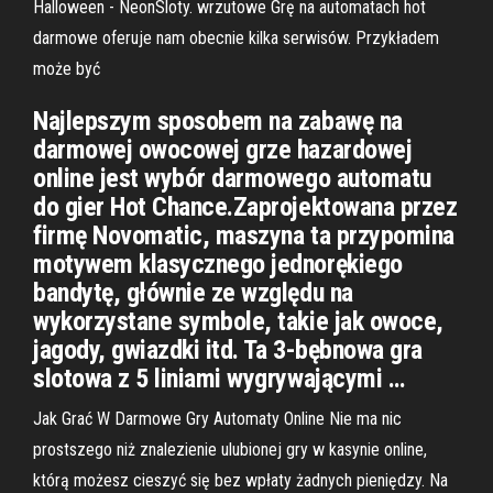
Halloween - NeonSloty. wrzutowe Grę na automatach hot
darmowe oferuje nam obecnie kilka serwisów. Przykładem
może być
Najlepszym sposobem na zabawę na
darmowej owocowej grze hazardowej
online jest wybór darmowego automatu
do gier Hot Chance.Zaprojektowana przez
firmę Novomatic, maszyna ta przypomina
motywem klasycznego jednorękiego
bandytę, głównie ze względu na
wykorzystane symbole, takie jak owoce,
jagody, gwiazdki itd. Ta 3-bębnowa gra
slotowa z 5 liniami wygrywającymi …
Jak Grać W Darmowe Gry Automaty Online Nie ma nic
prostszego niż znalezienie ulubionej gry w kasynie online,
którą możesz cieszyć się bez wpłaty żadnych pieniędzy. Na