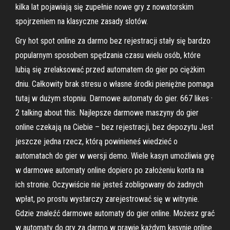
kilka lat pojawiają się zupełnie nowe gry z nowatorskim
spojrzeniem na klasyczne zasady slotów.
Gry hot spot online za darmo bez rejestracji stały się bardzo
popularnym sposobem spędzania czasu wielu osób, które
lubią się zrelaksować przed automatem do gier po ciężkim
dniu. Całkowity brak stresu o własne środki pieniężne pomaga
tutaj w dużym stopniu. Darmowe automaty do gier. 667 likes ·
2 talking about this. Najlepsze darmowe maszyny do gier
online czekają na Ciebie – bez rejestracji, bez depozytu Jest
jeszcze jedna rzecz, którą powinieneś wiedzieć o
automatach do gier w wersji demo. Wiele kasyn umożliwia grę
w darmowe automaty online dopiero po założeniu konta na
ich stronie. Oczywiście nie jesteś zobligowany do żadnych
wpłat, po prostu wystarczy zarejestrować się w witrynie.
Gdzie znaleźć darmowe automaty do gier online. Możesz grać
w automaty do gry za darmo w prawie każdym kasynie online