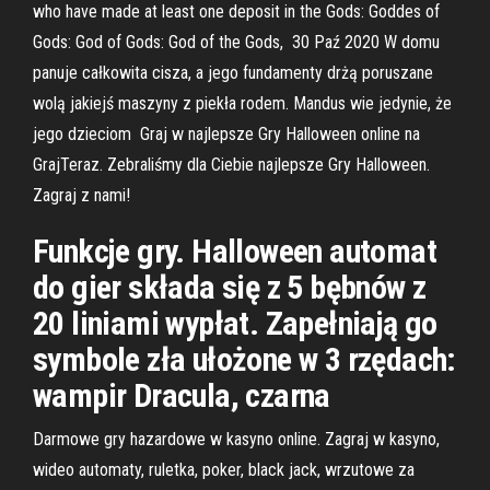
who have made at least one deposit in the Gods: Goddes of
Gods: God of Gods: God of the Gods, 30 Paź 2020 W domu
panuje całkowita cisza, a jego fundamenty drżą poruszane
wolą jakiejś maszyny z piekła rodem. Mandus wie jedynie, że
jego dzieciom Graj w najlepsze Gry Halloween online na
GrajTeraz. Zebraliśmy dla Ciebie najlepsze Gry Halloween.
Zagraj z nami!
Funkcje gry. Halloween automat
do gier składa się z 5 bębnów z
20 liniami wypłat. Zapełniają go
symbole zła ułożone w 3 rzędach:
wampir Dracula, czarna
Darmowe gry hazardowe w kasyno online. Zagraj w kasyno,
wideo automaty, ruletka, poker, black jack, wrzutowe za