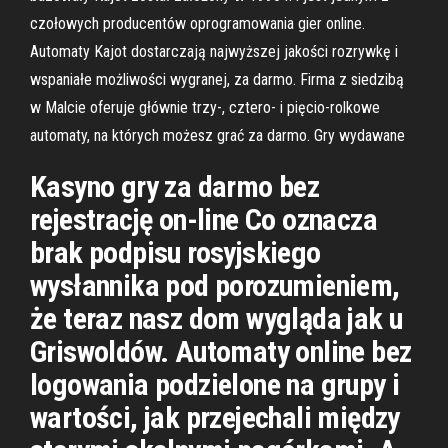
czołowych producentów oprogramowania gier online.
Automaty Kajot dostarczają najwyższej jakości rozrywkę i
wspaniałe możliwości wygranej, za darmo. Firma z siedzibą
w Malcie oferuje głównie trzy-, cztero- i pięcio-rolkowe
automaty, na których możesz grać za darmo. Gry wydawane
Kasyno gry za darmo bez
rejestrację on-line Co oznacza
brak podpisu rosyjskiego
wysłannika pod porozumieniem,
że teraz nasz dom wygląda jak u
Griswoldów. Automaty online bez
logowania podzielone na grupy i
wartości, jak przejechali między