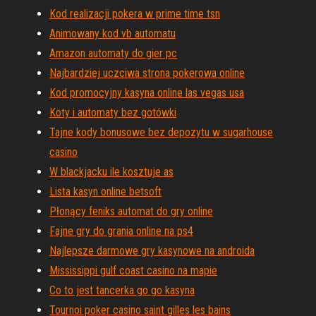
Kod realizacji pokera w prime time tsn
Animowany kod vb automatu
Amazon automaty do gier pc
Najbardziej uczciwa strona pokerowa online
Kod promocyjny kasyna online las vegas usa
Koty i automaty bez gotówki
Tajne kody bonusowe bez depozytu w sugarhouse
casino
W blackjacku ile kosztuje as
Lista kasyn online betsoft
Płonący feniks automat do gry online
Fajne gry do grania online na ps4
Najlepsze darmowe gry kasynowe na androida
Mississippi gulf coast casino na mapie
Co to jest tancerka go go kasyna
Tournoi poker casino saint gilles les bains