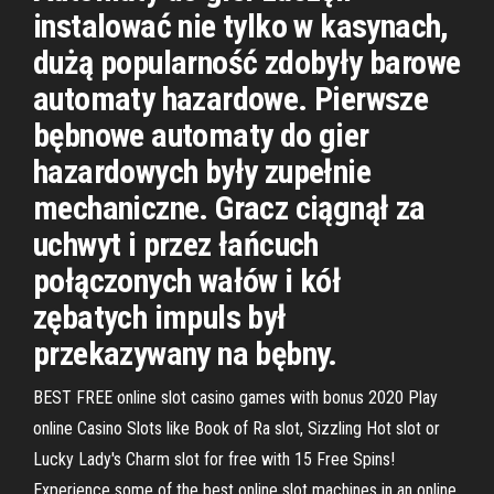
instalować nie tylko w kasynach,
dużą popularność zdobyły barowe
automaty hazardowe. Pierwsze
bębnowe automaty do gier
hazardowych były zupełnie
mechaniczne. Gracz ciągnął za
uchwyt i przez łańcuch
połączonych wałów i kół
zębatych impuls był
przekazywany na bębny.
BEST FREE online slot casino games with bonus 2020 Play
online Casino Slots like Book of Ra slot, Sizzling Hot slot or
Lucky Lady's Charm slot for free with 15 Free Spins!
Experience some of the best online slot machines in an online