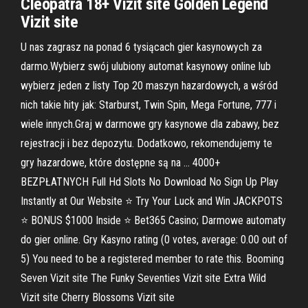
Cleopatra 18+ Vizit site Golden Legend
Vizit site
U nas zagrasz na ponad 6 tysiącach gier kasynowych za
darmo.Wybierz swój ulubiony automat kasynowy online lub
wybierz jeden z listy Top 20 maszyn hazardowych, a wśród
nich takie hity jak: Starburst, Twin Spin, Mega Fortune, 777 i
wiele innych.Graj w darmowe gry kasynowe dla zabawy, bez
rejestracji i bez depozytu. Dodatkowo, rekomendujemy te
gry hazardowe, które dostępne są na … 4000+
BEZPŁATNYCH Full Hd Slots No Download No Sign Up Play
Instantly at Our Website ⭐ Try Your Luck and Win JACKPOTS
⭐ BONUS $1000 Inside ⭐ Bet365 Casino; Darmowe automaty
do gier online. Gry Kasyno rating (0 votes, average: 0.00 out of
5) You need to be a registered member to rate this. Booming
Seven Vizit site The Funky Seventies Vizit site Extra Wild
Vizit site Cherry Blossoms Vizit site