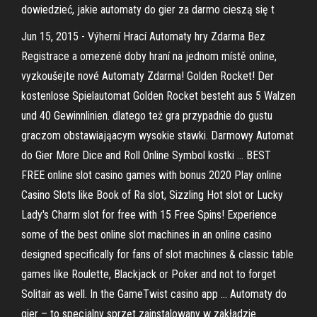
dowiedzieć, jakie automaty do gier za darmo cieszą się t
Jun 15, 2015 - Výherní Hrací Automaty hry Zdarma Bez
Registrace a omezené doby hraní na jednom místě online,
vyzkoušejte nové Automaty Zdarma! Golden Rocket! Der
kostenlose Spielautomat Golden Rocket besteht aus 5 Walzen
und 40 Gewinnlinien. dlatego też gra przypadnie do gustu
graczom obstawiająacym wysokie stawki. Darmowy Automat
do Gier More Dice and Roll Online Symbol kostki … BEST
FREE online slot casino games with bonus 2020 Play online
Casino Slots like Book of Ra slot, Sizzling Hot slot or Lucky
Lady's Charm slot for free with 15 Free Spins! Experience
some of the best online slot machines in an online casino
designed specifically for fans of slot machines & classic table
games like Roulette, Blackjack or Poker and not to forget
Solitair as well. In the GameTwist casino app … Automaty do
gier – to specjalny sprzęt zainstalowany w zakładzie