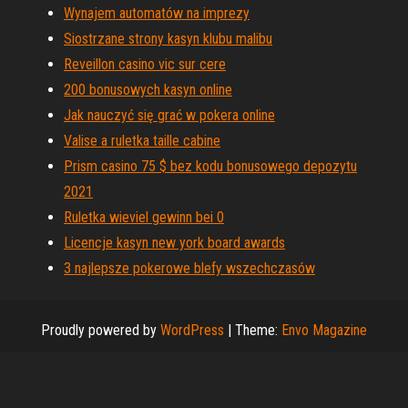
Wynajem automatów na imprezy
Siostrzane strony kasyn klubu malibu
Reveillon casino vic sur cere
200 bonusowych kasyn online
Jak nauczyć się grać w pokera online
Valise a ruletka taille cabine
Prism casino 75 $ bez kodu bonusowego depozytu
2021
Ruletka wieviel gewinn bei 0
Licencje kasyn new york board awards
3 najlepsze pokerowe blefy wszechczasów
Proudly powered by
WordPress
|
Theme:
Envo Magazine