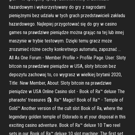
hazardowym i wykorzystywany do gry z nagrodami
pieniężnymi bez udziału w tych grach przedstawicieli zakładu
hazardowego. Najlepiej przygotować się do gry w casino
games na prawdziwe pieniądze można grając na tej lub innej
maszynie w trybie testowym. Dzięki temu gracz może
zrozumieć różne cechy konkretnego automatu, zapoznać …
All As One Forum - Member Profile > Profile Page. User: Sloty
bitcoin na prawdziwe pieniądze w USA, sloty bitcoin bez
depozytu zachowaj to, co wygrasz w wielkiej brytanii 2020,
Title: New Member, About: Sloty bitcoin na prawdziwe
pieniądze w USA Online Casino slot - Book of Ra™ deluxe The
pharaohs’ treasures 🗿. Ra™ Magic! Book of Ra™ - Temple of
Gold™ Another version of the cult slot Book of Ra, where the
legendary golden temple of Eldorado is at your disposal in this
exciting casino adventure. Book of Ra™ deluxe 10 Two reel
sets in our Book of Ra™ deluxe 10 slot machine: The first set