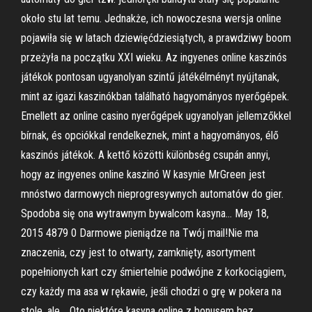
około stu lat temu. Jednakże, ich nowoczesna wersja online
pojawiła się w latach dziewięćdziesiątych, a prawdziwy boom
przeżyła na początku XXI wieku. Az ingyenes online kaszinós
játékok pontosan ugyanolyan szintű játékélményt nyújtanak,
mint az igazi kaszinókban található hagyományos nyerőgépek.
Emellett az online casino nyerőgépek ugyanolyan jellemzőkkel
bírnak, és opciókkal rendelkeznek, mint a hagyományos, élő
kaszinós játékok. A kettő közötti különbség csupán annyi,
hogy az ingyenes online kaszinó W kasynie MrGreen jest
mnóstwo darmowych nieprogresywnych automatów do gier.
Spodoba się ona wytrawnym bywalcom kasyna… May 18,
2015 4879 0 Darmowe pieniądze na Twój mail!Nie ma
znaczenia, czy jest to otwarty, zamknięty, asortyment
popełnionych kart czy śmiertelnie podwójne z korkociągiem,
czy każdy ma asa w rękawie, jeśli chodzi o grę w pokera na
stole, ale .. Oto niektóre kasyna online z bonusem bez