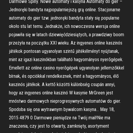
Darmowe Spiny. Nowe automaty i kasyna Automaty do gier –
Jednoręki bandyta najpopularniejszą grą online. Stacjonarne
automaty do gier tzw. jednoręki bandyta stały się popularne
około stu lat temu. Jednakże, ich nowoczesna wersja online
pojawiła się w latach dziewięćdziesiątych, a prawdziwy boom
przeżyła na początku XXI wieku. Az ingyenes online kaszinós
játékok pontosan ugyanolyan szintű játékélményt nyújtanak,
mint az igazi kaszinókban található hagyományos nyerőgépek.
Emellett az online casino nyerőgépek ugyanolyan jellemzőkkel
bírnak, és opciókkal rendelkeznek, mint a hagyományos, élő
kaszinós játékok. A kettő közötti különbség csupán annyi,
hogy az ingyenes online kaszinó W kasynie MrGreen jest
mnóstwo darmowych nieprogresywnych automatów do gier.
Spodoba się ona wytrawnym bywalcom kasyna… May 18,
2015 4879 0 Darmowe pieniądze na Twój mail!Nie ma
znaczenia, czy jest to otwarty, zamknięty, asortyment