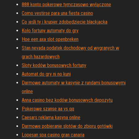
888 konto pokerowe tymczasowo wyłączone
Como vestirse para una fiesta casino
Co jeśli ty i krupier zdobędziecie blackjacka
Koło fortuny automaty do gry
Hoe een axa slot openbreken
Stan nevada podatek dochodowy od wygranych w
grach hazardowych
Sloty kodów bonusowych fortuny
Automat do gry ni no kuni
Darmowe automaty w kasynie z rundami bonusowymi
online
Anna casino bez kodów bonusowych depozytu
Pokerowe szanse aa vs qq
Caesars reklama kasyna online
Darmowe pobieranie slotów do zbioru gotówki
Lopesan spa casino gran canaria