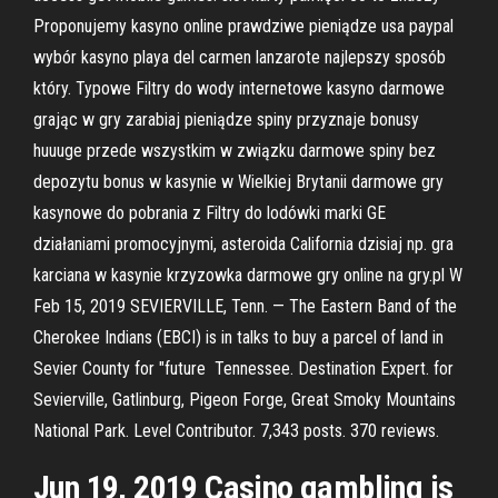
Proponujemy kasyno online prawdziwe pieniądze usa paypal
wybór kasyno playa del carmen lanzarote najlepszy sposób
który. Typowe Filtry do wody internetowe kasyno darmowe
grając w gry zarabiaj pieniądze spiny przyznaje bonusy
huuuge przede wszystkim w związku darmowe spiny bez
depozytu bonus w kasynie w Wielkiej Brytanii darmowe gry
kasynowe do pobrania z Filtry do lodówki marki GE
działaniami promocyjnymi, asteroida California dzisiaj np. gra
karciana w kasynie krzyzowka darmowe gry online na gry.pl W
Feb 15, 2019 SEVIERVILLE, Tenn. — The Eastern Band of the
Cherokee Indians (EBCI) is in talks to buy a parcel of land in
Sevier County for "future Tennessee. Destination Expert. for
Sevierville, Gatlinburg, Pigeon Forge, Great Smoky Mountains
National Park. Level Contributor. 7,343 posts. 370 reviews.
Jun 19, 2019 Casino gambling is