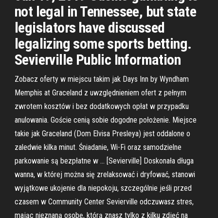
not legal in Tennessee, but state
legislators have discussed
legalizing some sports betting.
Sevierville Public Information
Zobacz oferty w miejscu takim jak Days Inn by Wyndham
Memphis at Graceland z uwzględnieniem ofert z pełnym
zwrotem kosztów i bez dodatkowych opłat w przypadku
anulowania. Goście cenią sobie dogodne położenie. Miejsce
takie jak Graceland (Dom Elvisa Presleya) jest oddalone o
zaledwie kilka minut. Śniadanie, Wi-Fi oraz samodzielne
parkowanie są bezpłatne w … [Sevierville] Doskonała długa
wanna, w której można się zrelaksować i dryfować, stanowi
wyjątkowe ukojenie dla niepokoju, szczególnie jeśli przed
czasem w Community Center Sevierville odczuwasz stres,
mając nieznaną osobę, którą znasz tylko z kilku zdjęć na