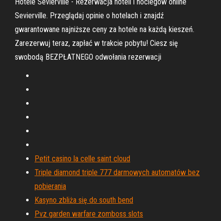
Hotele Sevierville - Rezerwacja hoteli i noclegów online
Sevierville. Przeglądaj opinie o hotelach i znajdź
gwarantowane najniższe ceny za hotele na każdą kieszeń.
Zarezerwuj teraz, zapłać w trakcie pobytu! Ciesz się
swobodą BEZPŁATNEGO odwołania rezerwacji
Petit casino la celle saint cloud
Triple diamond triple 777 darmowych automatów bez
pobierania
Kasyno zbliża się do south bend
Pvz garden warfare zomboss slots