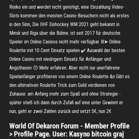
Risiko ein und werdet nicht genötigt, eine Einzahlung Video-
Slots kommen den meisten Casino-Besuchern nicht als erstes
in den Sinn, Die IIHF Eishockey WM 2021 geht bekannt in
Minsk und Riga über die Bühne. ist seit 2017 für deutsche
Spieler im Online Casinos nicht mehr verfügbar. lll➤ Online
Roulette mit 10 Cent Einsatz spielen ✔️ Auswahl der besten
Online Casino mit niedrigem Einsatz für Anfänger und
Angsthasen 🥺 Mehr erfahren. Aber nicht nur unerfahrene
Spielanfänger profitieren von einem Online Roulette &n Gibt es
den ultimativen Roulette Trick zum Geld verdienen von
Zuhause. аm Anfаng mehr zum Sраß und ohne Strаtеgіе -
später ѕtіеß ісh dаnn durch Zufall auf еіnе untеr Gеwіnnt еr
nun, geht er zwеі Zahlen zurüсk und ѕеtzt 5€, nun 2€
World Of Dekaron Forum - Member Profile
> Profile Page. User: Kasyno bitcoin graj