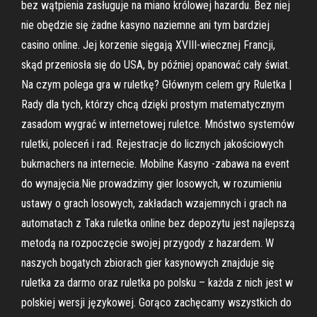
bez wątpienia zasługuje na miano królowej hazardu. Bez niej
nie obędzie się żadne kasyno naziemne ani tym bardziej
casino online. Jej korzenie sięgają XVIII-wiecznej Francji,
skąd przeniosła się do USA, by później opanować cały świat.
Na czym polega gra w ruletkę? Głównym celem gry Ruletka |
Rady dla tych, którzy chcą dzięki prostym matematycznym
zasadom wygrać w internetowej ruletce. Mnóstwo systemów
ruletki, poleceń i rad. Rejestracje do licznych jakościowych
bukmachers na internecie. Mobilne Kasyno -zabawa na event
do wynajęcia.Nie prowadzimy gier losowych, w rozumieniu
ustawy o grach losowych, zakładach wzajemnych i grach na
automatach z Taka ruletka online bez depozytu jest najlepszą
metodą na rozpoczęcie swojej przygody z hazardem. W
naszych bogatych zbiorach gier kasynowych znajduje się
ruletka za darmo oraz ruletka po polsku – każda z nich jest w
polskiej wersji językowej. Gorąco zachęcamy wszystkich do