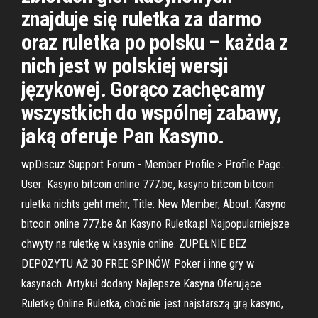
znajduje się ruletka za darmo
oraz ruletka po polsku – każda z
nich jest w polskiej wersji
językowej. Gorąco zachęcamy
wszystkich do wspólnej zabawy,
jaką oferuje Pan Kasyno.
wpDiscuz Support Forum - Member Profile > Profile Page.
User: Kasyno bitcoin online 777.be, kasyno bitcoin bitcoin
ruletka nichts geht mehr, Title: New Member, About: Kasyno
bitcoin online 777.be &n Kasyno Ruletka.pl Najpopularniejsze
chwyty na ruletkę w kasynie online. ZUPEŁNIE BEZ
DEPOZYTU AŻ 30 FREE SPINÓW. Poker i inne gry w
kasynach. Artykuł dodany Najlepsze Kasyna Oferujące
Ruletkę Online Ruletka, choć nie jest najstarszą grą kasyno,