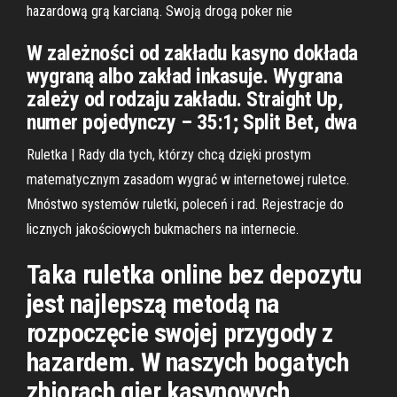
hazardową grą karcianą. Swoją drogą poker nie
W zależności od zakładu kasyno dokłada
wygraną albo zakład inkasuje. Wygrana
zależy od rodzaju zakładu. Straight Up,
numer pojedynczy – 35:1; Split Bet, dwa
Ruletka | Rady dla tych, którzy chcą dzięki prostym
matematycznym zasadom wygrać w internetowej ruletce.
Mnóstwo systemów ruletki, poleceń i rad. Rejestracje do
licznych jakościowych bukmachers na internecie.
Taka ruletka online bez depozytu
jest najlepszą metodą na
rozpoczęcie swojej przygody z
hazardem. W naszych bogatych
zbiorach gier kasynowych