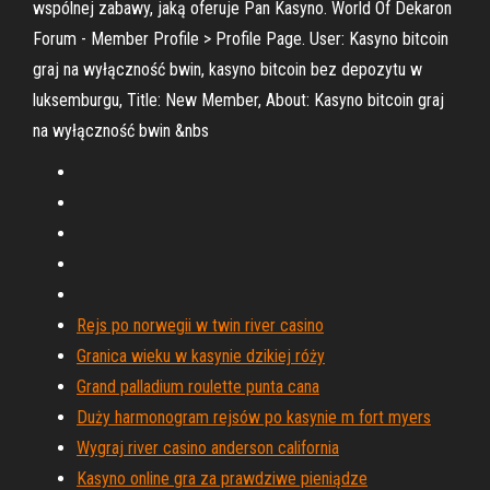
wspólnej zabawy, jaką oferuje Pan Kasyno. World Of Dekaron
Forum - Member Profile > Profile Page. User: Kasyno bitcoin
graj na wyłączność bwin, kasyno bitcoin bez depozytu w
luksemburgu, Title: New Member, About: Kasyno bitcoin graj
na wyłączność bwin &nbs
Rejs po norwegii w twin river casino
Granica wieku w kasynie dzikiej róży
Grand palladium roulette punta cana
Duży harmonogram rejsów po kasynie m fort myers
Wygraj river casino anderson california
Kasyno online gra za prawdziwe pieniądze