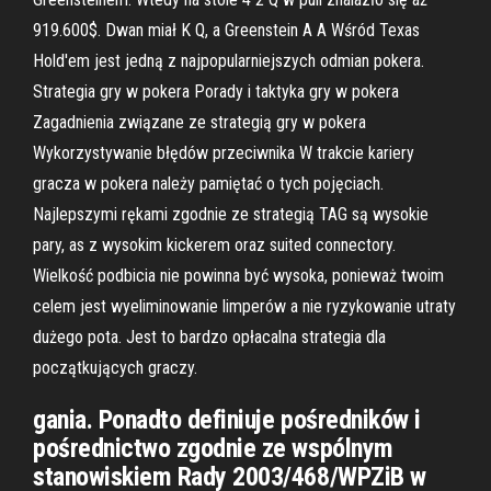
919.600$. Dwan miał K Q, a Greenstein A A Wśród Texas
Hold'em jest jedną z najpopularniejszych odmian pokera.
Strategia gry w pokera Porady i taktyka gry w pokera
Zagadnienia związane ze strategią gry w pokera
Wykorzystywanie błędów przeciwnika W trakcie kariery
gracza w pokera należy pamiętać o tych pojęciach.
Najlepszymi rękami zgodnie ze strategią TAG są wysokie
pary, as z wysokim kickerem oraz suited connectory.
Wielkość podbicia nie powinna być wysoka, ponieważ twoim
celem jest wyeliminowanie limperów a nie ryzykowanie utraty
dużego pota. Jest to bardzo opłacalna strategia dla
początkujących graczy.
gania. Ponadto definiuje pośredników i
pośrednictwo zgodnie ze wspólnym
stanowiskiem Rady 2003/468/WPZiB w