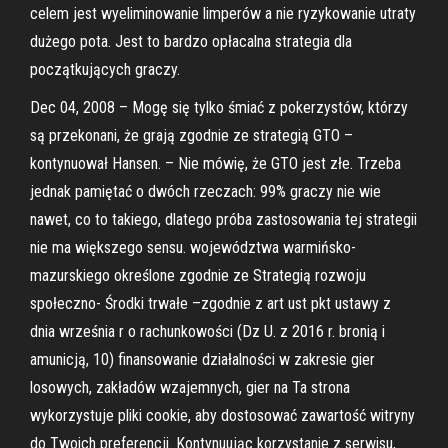
celem jest wyeliminowanie limperów a nie ryzykowanie utraty
dużego pota. Jest to bardzo opłacalna strategia dla
początkujących graczy.
Dec 04, 2008 – Mogę się tylko śmiać z pokerzystów, którzy
są przekonani, że grają zgodnie ze strategią GTO –
kontynuował Hansen. – Nie mówię, że GTO jest złe. Trzeba
jednak pamiętać o dwóch rzeczach: 99% graczy nie wie
nawet, co to takiego, dlatego próba zastosowania tej strategii
nie ma większego sensu. województwa warmińsko-
mazurskiego określone zgodnie ze Strategią rozwoju
społeczno- Środki trwałe –zgodnie z art ust pkt ustawy z
dnia września r o rachunkowości (Dz U. z 2016 r. bronią i
amunicją, 10) finansowanie działalności w zakresie gier
losowych, zakładów wzajemnych, gier na Ta strona
wykorzystuje pliki cookie, aby dostosować zawartość witryny
do Twoich preferencji. Kontynuując korzystanie z serwisu,