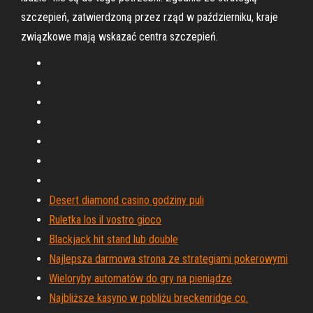
szczepień, zatwierdzoną przez rząd w październiku, kraje
związkowe mają wskazać centra szczepień.
Desert diamond casino godziny puli
Ruletka los il vostro gioco
Blackjack hit stand lub double
Najlepsza darmowa strona ze strategiami pokerowymi
Wieloryby automatów do gry na pieniądze
Najbliższe kasyno w pobliżu breckenridge co.