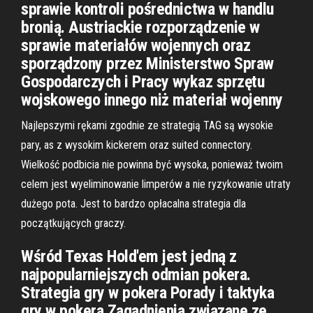
sprawie kontroli pośrednictwa w handlu
bronią. Austriackie rozporządzenie w
sprawie materiałów wojennych oraz
sporządzony przez Ministerstwo Spraw
Gospodarczych i Pracy wykaz sprzętu
wojskowego innego niż materiał wojenny
Najlepszymi rękami zgodnie ze strategią TAG są wysokie
pary, as z wysokim kickerem oraz suited connectory.
Wielkość podbicia nie powinna być wysoka, ponieważ twoim
celem jest wyeliminowanie limperów a nie ryzykowanie utraty
dużego pota. Jest to bardzo opłacalna strategia dla
początkujących graczy.
Wśród Texas Hold'em jest jedną z
najpopularniejszych odmian pokera.
Strategia gry w pokera Porady i taktyka
gry w pokera Zagadnienia związane ze